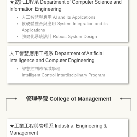
★資訊工程系 Department of Computer Science and
Information Engineering
人工智慧與應用 AI and its Applications
軟硬體整合與應用 System Integration and its
Applications
強健化系統設計 Robust System Design
資料科學與應用 Data Science and its Applications
職場前導能力養成 Career Skill
人工智慧應用工程系 Department of Artificial
Intelligence and Computer Engineering
智慧控制跨領域學程
Intelligent Control Interdisciplinary Program
管理學院 College of Management
★工業工程與管理系 Industrial Engineering &
Management