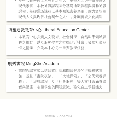
本中心建基於全人教育之理念，重視人文與科技雙修之
現代素養。本校通識課程區分基礎通識課程與博雅通識
課程，基礎通識課程以基本知識素養為主，致力於培養
現代人文與現代社會契合之人生，兼顧傳統文化與科技
厚生之互參與平衡。務使學生通澈理解人生之基本價值
與生命之意義，透過中外經典之教學與今古歷史經驗之
博雅通識教育中心 Liberal Education Center
傳承，卓然自我領悟，導引學生具有獨立、客觀及批判
本教育中心負責人文藝術、社會科學、自然科學領域課
性之思考與判斷能力，強化其語言表達與應用之能力，
程之推動，以及服務學習之推動貼近社會，發展社會關
培育其人文素養，陶鑄其完美人格，裁成當代社會器識
懷之情操，亦為本中心另一重要教學任務。
兼具之全人人格與卓越之才能。
明秀書院 MingSho Academ
書院授課方式以議題式討論和問題解決的行動模式實
施，規劃「書院夜談」、「大地探索」、「公民素養課
程」、「經典課程」及「社會服務」等人文社會涵養課
程與講座，喚起學生的問題意識、強化自主學習能力及
內蘊人文感知能力，以陶塑公民性格與擴大視野。並且
透過「工藝欣賞與創作」、「匠師精神傳承課程」課程
活動的薰陶，以培育學生具工匠之敬業與專業精神。
瀏覽數：
0
0
3
7
6
4